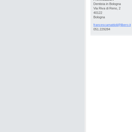
Dentista in Bologna
Via Riva di Reno, 2
40122
Bologna
francesc
amattiol
i@libero
.it
051.229284